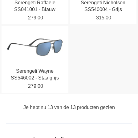
Serengeti Raffaele
Serengeti Nicholson
Deze
Deze
SS041001 - Blauw
SS540004 - Grijs
optie
optie
279,00
315,00
kan
kan
gekozen
gekozen
Dit
worden
worden
product
op
op
heeft
de
de
meerdere
productpagina
productpagina
variaties.
Serengeti Wayne
Deze
SS546002 - Staalgrijs
optie
279,00
kan
gekozen
worden
Je hebt nu
13
van de
13
producten gezien
op
de
productpagina