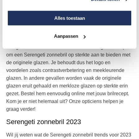
Als één van de leiders van de zonnebrillen markt is het
natuurlijk logisch dat je ook jouw echt glazen op sterkte in
productie hebt. De grootste merken van de industrie
Alles toestaan
hebben dit, zo ook Serengeti. Serengeti is groot
geworden door de topkwaliteit van haar glazen en alle
Aanpassen
voordelen die daarbij komen kijken voor de
eindgebruiker. Hierdoor was het ook een logische stap
om een Serengeti zonnebril op sterkte aan te bieden met
de originele glazen. Je behoudt dus het logo en
voordelen zoals contrastverbetering en meekleurende
glazen. In andere gevallen worden vaak de originele
glazen eruit gehaald en merkloze glazen op sterkte erin
gezet. Bestel hem eenvoudig online met jouw brilrecept.
Kom je er niet helemaal uit? Onze opticiens helpen je
graag verder!
Serengeti zonnebril 2023
Wil jij weten wat de Serengeti zonnebril trends voor 2023