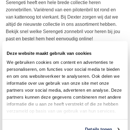
Serengeti heeft een hele brede collectie heren
zonnebrillen. Variërend van een pilotenbril tot rond en
van kattenoog tot vierkant. Bij Dexter zorgen wij dat we
altijd de nieuwste collectie in ons assortiment hebben.
Bekijk snel welke Serengeti zonnebril voor heren bij jou
past en bestel hem heel eenvoudig online!
Serengeti zonnebril dames
Deze website maakt gebruik van cookies
We gebruiken cookies om content en advertenties te
Uiteraard richt Serengeti zich ook met haar collectie op
personaliseren, om functies voor social media te bieden
dames. Zij hebben een uitgebreid aanbod met
en om ons websiteverkeer te analyseren. Ook delen we
zonnebrillen die ontworpen zijn voor dames. Bovendien
informatie over uw gebruik van onze site met onze
biedt het merk ook veel unisex monturen aan. Neem snel
partners voor social media, adverteren en analyse. Deze
een kijkje in ons assortiment om te kijken of jouw nieuwe
partners kunnen deze gegevens combineren met andere
zonnebril erbij zit! Je kan hem gemakkelijk online
informatie die u aan ze heeft verstrekt of die ze hebben
bestellen en wij bezorgen hem gratis thuis!
verzameld op basis van uw gebruik van hun services.
Serengeti zonnebril op sterkte
Details tonen