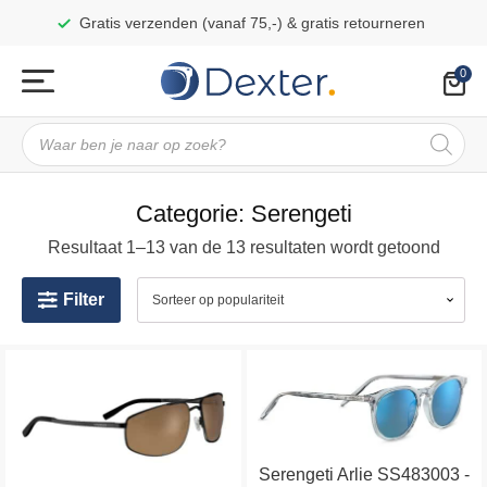
Gratis verzenden (vanaf 75,-) & gratis retourneren
Producten
zoeken
Categorie:
Serengeti
Resultaat 1–13 van de 13 resultaten wordt getoond
Filter
Dit
Dit
product
product
heeft
heeft
meerdere
meerdere
Serengeti Arlie SS483003 -
variaties.
variaties.