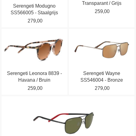
Transparant / Grijs
Serengeti Modugno
Deze
Deze
259,00
SS566005 - Staalgrijs
optie
optie
279,00
kan
kan
gekozen
gekozen
Dit
Dit
worden
worden
product
product
op
op
heeft
heeft
de
de
meerdere
meerdere
productpagina
productpagina
variaties.
variaties.
Serengeti Leonora 8839 -
Serengeti Wayne
Deze
Deze
Havana / Bruin
SS546004 - Bronze
optie
optie
259,00
279,00
kan
kan
gekozen
gekozen
Dit
worden
worden
product
op
op
heeft
de
de
meerdere
productpagina
productpagina
variaties.