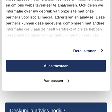
op
en om ons websiteverkeer te analyseren. Ook delen we
Dit
Dit
de
informatie over uw gebruik van onze site met onze
product
product
productpagina
partners voor social media, adverteren en analyse. Deze
heeft
heeft
partners kunnen deze gegevens combineren met andere
meerdere
meerdere
Julbo Whoops J4005014 -
informatie die u aan ze heeft verstrekt of die ze hebben
variaties.
variaties.
Zwart - REACTIV
verzameld op basis van uw gebruik van hun services.
Ray-Ban Original Wayfarer
Deze
Deze
143,00
RB2140-901 - Glanzend
optie
optie
Details tonen
Zwart
kan
kan
125,00
gekozen
gekozen
worden
worden
Alles toestaan
Dit
Dit
op
op
product
product
de
de
Aanpassen
heeft
heeft
productpagina
productpagina
meerdere
meerdere
variaties.
variaties.
Ray-Ban Mega Wayfarer
Ray-Ban Cats 5000
Deze
Deze
RB0840-901/31 - Zwart
RB4125-710/51 - Bruin
optie
optie