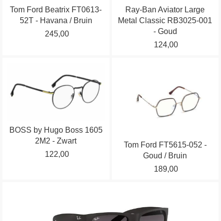
Tom Ford Beatrix FT0613-
Ray-Ban Aviator Large
Deze
Deze
52T - Havana / Bruin
Metal Classic RB3025-001
optie
optie
- Goud
245,00
kan
kan
124,00
gekozen
gekozen
worden
worden
Dit
Dit
op
op
product
product
de
de
heeft
heeft
productpagina
productpagina
meerdere
meerdere
variaties.
variaties.
BOSS by Hugo Boss 1605
Deze
Deze
2M2 - Zwart
optie
optie
Tom Ford FT5615-052 -
122,00
kan
kan
Goud / Bruin
gekozen
gekozen
189,00
worden
worden
op
op
Dit
de
de
product
productpagina
productpagina
heeft