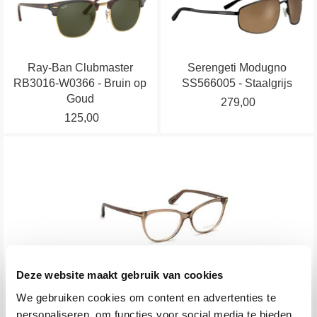
de
de
heeft
heeft
productpagina
productpagina
meerdere
meerdere
variaties.
variaties.
Ray-Ban Clubmaster
Serengeti Modugno
Deze
Deze
RB3016-W0366 - Bruin op
SS566005 - Staalgrijs
optie
optie
Goud
279,00
kan
kan
125,00
gekozen
gekozen
worden
worden
Dit
op
op
product
de
de
heeft
productpagina
productpagina
meerdere
variaties.
Deze
optie
Deze website maakt gebruik van cookies
kan
Tom Ford FT5513-045 - Lichtbruin
gekozen
We gebruiken cookies om content en advertenties te
185,00
worden
personaliseren, om functies voor social media te bieden