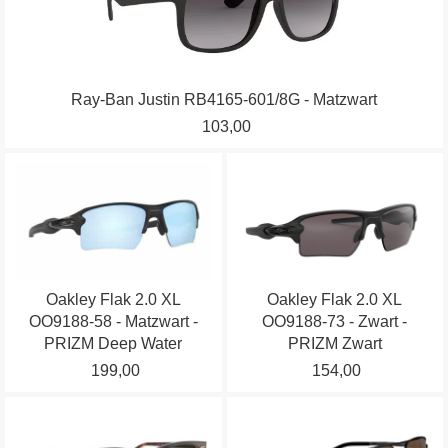
meerdere
variaties.
Deze
optie
Ray-Ban Justin RB4165-601/8G - Matzwart
kan
103,00
gekozen
worden
Dit
Dit
op
product
product
de
heeft
heeft
productpagina
meerdere
meerdere
variaties.
variaties.
Oakley Flak 2.0 XL
Oakley Flak 2.0 XL
Deze
Deze
OO9188-58 - Matzwart -
OO9188-73 - Zwart -
optie
optie
PRIZM Deep Water
PRIZM Zwart
kan
kan
199,00
154,00
gekozen
gekozen
worden
worden
Dit
Dit
op
op
product
product