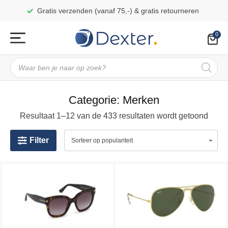
Gratis verzenden (vanaf 75,-) & gratis retourneren
Producten
zoeken
Categorie:
Merken
Resultaat 1–24 van de 433 resultaten wordt getoond
Filter
Dit
Dit
product
product
heeft
heeft
meerdere
meerdere
variaties.
variaties.