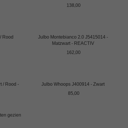
Dit
productpagina
product
heeft
meerdere
variaties.
Deze
optie
J5445014 -
Julbo Renegade J4993314 - Zwart/Rood -
kan
REACTIV
gekozen
138,00
worden
op
de
productpagina
Dit
product
heeft
meerdere
variaties.
Deze
Julbo Montebianco 2.0 J5415014 -