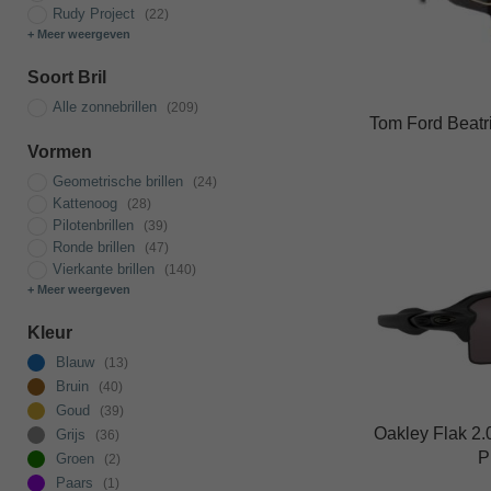
Rudy Project
(22)
variaties.
+ Meer weergeven
Deze
optie
Soort Bril
kan
Alle zonnebrillen
(209)
Tom Ford Beatr
gekozen
Vormen
worden
op
Geometrische brillen
(24)
Kattenoog
(28)
de
Dit
Pilotenbrillen
(39)
productpagina
product
Ronde brillen
(47)
Vierkante brillen
(140)
heeft
+ Meer weergeven
meerdere
variaties.
Kleur
Deze
Blauw
(13)
optie
Bruin
(40)
kan
Goud
(39)
Oakley Flak 2.
Grijs
(36)
gekozen
P
Groen
(2)
worden
Paars
(1)