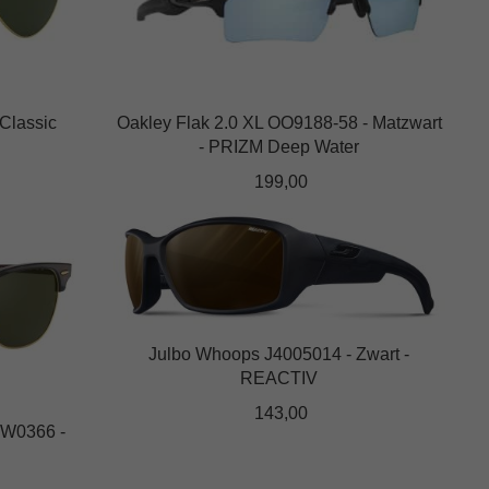
variaties.
Deze
optie
kan
Classic
Oakley Flak 2.0 XL OO9188-58 - Matzwart
gekozen
- PRIZM Deep Water
worden
op
199,00
de
Dit
productpagina
product
heeft
meerdere
variaties.
Deze
Julbo Whoops J4005014 - Zwart -
REACTIV
optie
kan
143,00
-W0366 -
gekozen
worden