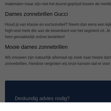
Dames zonnebrillen
Dames zonnebrillen
zijn er in alle soorten en maten. Van ele
zonnebril mag de sensualiteit en elegantie van een vrouw goe
voelt en zorg dat je straalt!
Zonnebrillen op sterkte dames
Uiteraard zijn alle dames zonnebrillen op sterkte verkrijgb
verglazen en plaatsen hier hoge kwaliteitsglazen in van een 
invullen en jouw montuur wordt binnen 5 - 12 werkdagen grat
opticiens. Zij helpen jou graag verder!
Dames zonnebrillen Ray Ban
Eén van de meest vooraanstaande merken in onze wereld is Ra
voor je gecategoriseerd. Op
deze pagina
vind je alle
dames 
materialen maar zijn niet het duurst geprijsd tussen de merkb
Dames zonnebrillen Gucci