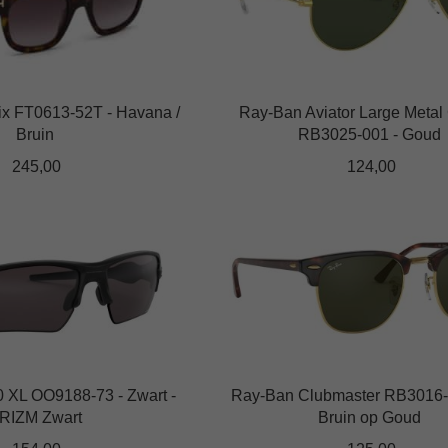
variaties.
Deze
optie
kan
ix FT0613-52T - Havana /
Ray-Ban Aviator Large Metal 
gekozen
Bruin
RB3025-001 - Goud
worden
op
245,00
124,00
de
Dit
productpagina
product
heeft
meerdere
variaties.
Deze
optie
kan
0 XL OO9188-73 - Zwart -
Ray-Ban Clubmaster RB3016
gekozen
RIZM Zwart
Bruin op Goud
worden