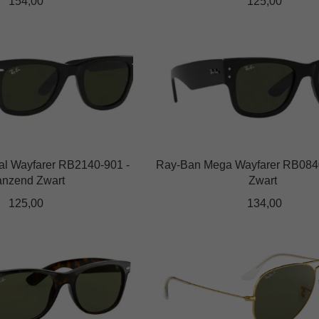
op
154,00
125,00
de
Dit
productpagina
product
heeft
meerdere
variaties.
Deze
optie
kan
al Wayfarer RB2140-901 -
Ray-Ban Mega Wayfarer RB0840
gekozen
anzend Zwart
Zwart
worden
op
125,00
134,00
de
Dit
productpagina
product
heeft
meerdere
variaties.
Deze