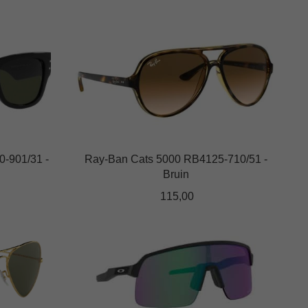
op
de
Dit
productpagina
product
heeft
meerdere
variaties.
Deze
optie
kan
-901/31 -
Ray-Ban Cats 5000 RB4125-710/51 -
gekozen
Bruin
worden
op
115,00
de
productpagina