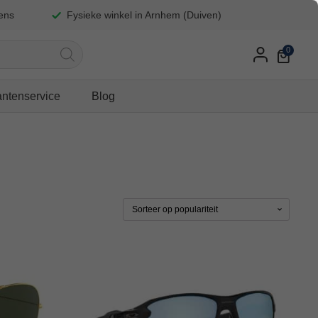
iens
Fysieke winkel in Arnhem (Duiven)
antenservice
Blog
Dit
product
heeft
meerdere