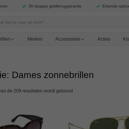
neren
30-daagse geldteruggarantie
Erkende optic
cten
n
illen
Merken
Accessoires
Acties
Kl
ie:
Dames zonnebrillen
van de 209 resultaten wordt getoond
Dit
product
heeft
meerdere