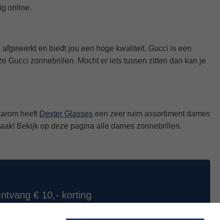
oekig montuur. Welke vorm ook jouw favoriet is, met een dames
i gemaakt. Ga dus voor een montuur waar jij je prettig bij
zen van jouw favoriete merk. Ook kunnen wij het montuur
 op sterkte heel gemakkelijk online met je brilrecept. Even
ecept? Neem met een gerust hart contact op met onze
en voor dames. Jij hoeft ze niet te zoeken, wij hebben ze al
s / kwaliteit verhouding die er bestaan. Ze verwerken de beste
ig online.