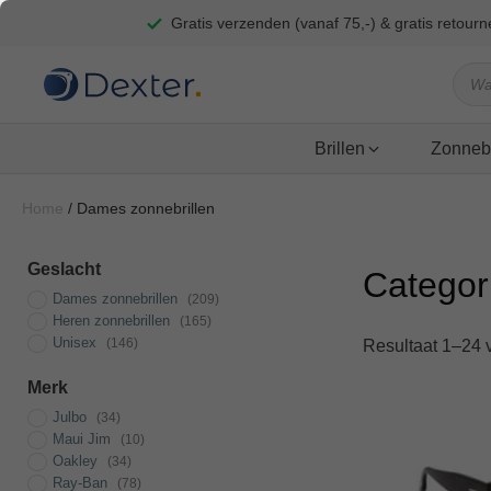
Gratis verzenden (vanaf 75,-) & gratis retour
Produ
zoeke
Brillen
Zonnebr
Home
/ Dames zonnebrillen
Geslacht
Categor
Dames zonnebrillen
(209)
Heren zonnebrillen
(165)
Unisex
(146)
Resultaat 1–24 
Merk
Dit
Julbo
(34)
product
Maui Jim
(10)
heeft
Oakley
(34)
meerdere
Ray-Ban
(78)