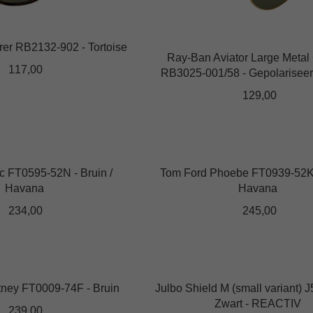
optie
kan
er RB2132-902 - Tortoise
gekozen
Ray-Ban Aviator Large Metal 
worden
117,00
RB3025-001/58 - Gepolariseer
op
129,00
de
Dit
productpagina
product
heeft
meerdere
variaties.
Deze
optie
kan
c FT0595-52N - Bruin /
Tom Ford Phoebe FT0939-52K -
gekozen
Havana
Havana
worden
op
234,00
245,00
de