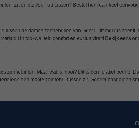
gant rond tot een sierlijke vlinder vorm of juist een sportief h
d naar voren komen! De natuur heeft haar niet voor niets zo moo
aar. Van veel merken kunnen wij ze leveren met de originele gla
grote glasproducent zoals Rodenstock. Je bestelt jouw zonnebril
is bij jou thuis geleverd. Mocht je vragen hebben over je brilr
y Ban! Uiteraard hebben zij een prachtige collectie zonnebrill
zonnebrillen van Ray Ban
. Dit merk biedt één van de beste prij
rillen. Zit er iets voor jou tussen? Bestel hem dan heel eenvoud