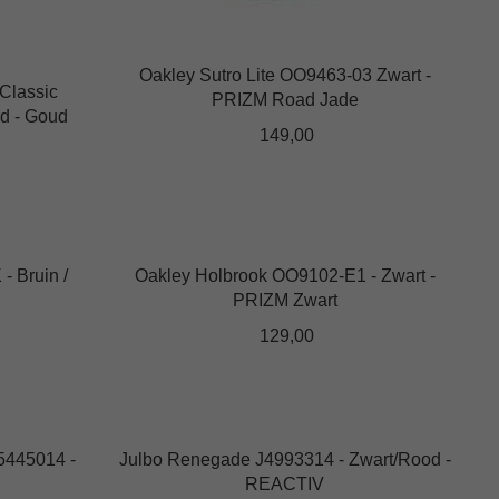
Oakley Sutro Lite OO9463-03 Zwart -
Classic
PRIZM Road Jade
d - Goud
149,00
Dit
product
heeft
meerdere
variaties.
Deze
optie
kan
 Bruin /
Oakley Holbrook OO9102-E1 - Zwart -
gekozen
PRIZM Zwart
worden
op
129,00
de