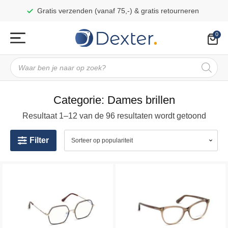
Gratis verzenden (vanaf 75,-) & gratis retourneren
Producten
zoeken
Categorie:
Dames brillen
Resultaat 1–24 van de 96 resultaten wordt getoond
Filter
Dit
Dit
product
product
heeft
heeft
meerdere
meerdere
variaties.
variaties.