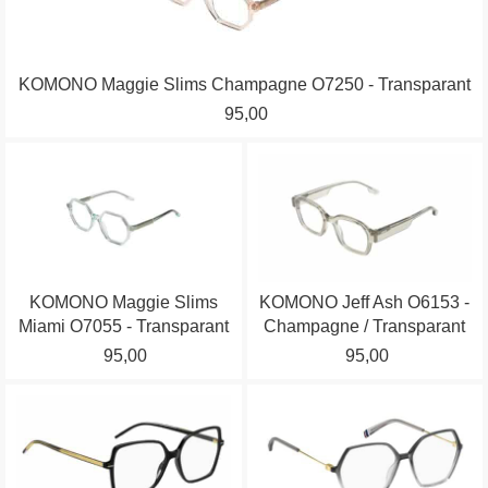
variaties.
Deze
optie
KOMONO Maggie Slims Champagne O7250 - Transparant
kan
95,00
gekozen
worden
Dit
Dit
op
product
product
de
heeft
heeft
productpagina
meerdere
meerdere
variaties.
variaties.
KOMONO Maggie Slims
KOMONO Jeff Ash O6153 -
Deze
Deze
Miami O7055 - Transparant
Champagne / Transparant
optie
optie
95,00
95,00
kan
kan
gekozen
gekozen
Dit
Dit
worden
worden
product
product
op
op
heeft
heeft
de
de