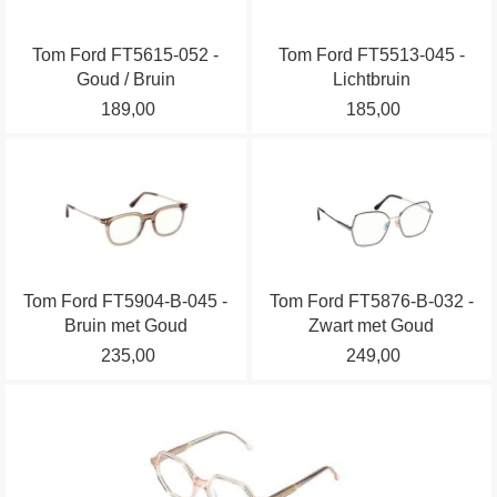
Deze
Deze
optie
optie
Tom Ford FT5615-052 -
Tom Ford FT5513-045 -
kan
kan
Goud / Bruin
Lichtbruin
gekozen
gekozen
189,00
185,00
worden
worden
op
op
Dit
Dit
de
de
product
product
productpagina
productpagina
heeft
heeft
meerdere
meerdere
variaties.
variaties.
Tom Ford FT5904-B-045 -
Tom Ford FT5876-B-032 -
Deze
Deze
Bruin met Goud
Zwart met Goud
optie
optie
235,00
249,00
kan
kan
gekozen
gekozen
Dit
worden
worden
product
op
op
heeft
de
de
meerdere
productpagina
productpagina