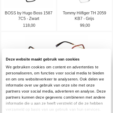
meerdere
meerdere
productpagina
productpagina
variaties.
variaties.
BOSS by Hugo Boss 1587
Tommy Hilfiger TH 2059
Deze
Deze
7C5 - Zwart
KB7 - Grijs
optie
optie
118,00
99,00
kan
kan
gekozen
gekozen
Dit
worden
worden
product
op
op
heeft
de
de
meerdere
productpagina
productpagina
Deze website maakt gebruik van cookies
variaties.
We gebruiken cookies om content en advertenties te
Deze
personaliseren, om functies voor social media te bieden
optie
Tommy Hilfiger TH 2059 C9A - Rood
en om ons websiteverkeer te analyseren. Ook delen we
kan
99,00
informatie over uw gebruik van onze site met onze
gekozen
partners voor social media, adverteren en analyse. Deze
worden
Dit
Dit
partners kunnen deze gegevens combineren met andere
op
product
product
informatie die u aan ze heeft verstrekt of die ze hebben
de
heeft
heeft
verzameld op basis van uw gebruik van hun services.