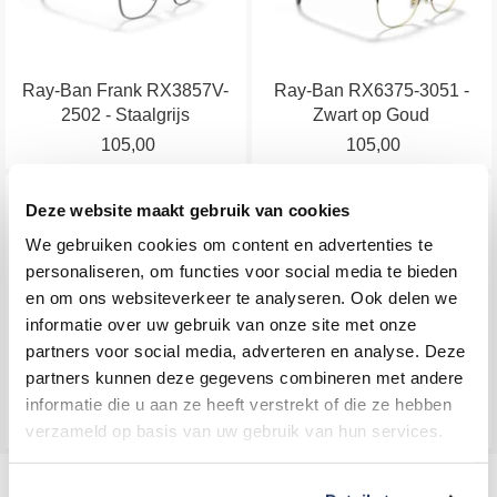
Kleur montuur
Goud met zwart
meerdere
meerdere
Vorm
Geometrisch
variaties.
variaties.
Deze
Deze
Ray-Ban Frank RX3857V-
Ray-Ban RX6375-3051 -
optie
optie
2502 - Staalgrijs
Zwart op Goud
kan
kan
105,00
105,00
gekozen
gekozen
worden
worden
Dit
Dit
op
op
Deze website maakt gebruik van cookies
product
product
de
de
We gebruiken cookies om content en advertenties te
heeft
heeft
productpagina
productpagina
personaliseren, om functies voor social media te bieden
meerdere
meerdere
en om ons websiteverkeer te analyseren. Ook delen we
variaties.
variaties.
informatie over uw gebruik van onze site met onze
Deze
Deze
partners voor social media, adverteren en analyse. Deze
Ray-Ban Thalia RX5395-
optie
optie
Tom Ford FT5544-072 -
partners kunnen deze gegevens combineren met andere
2000 - Zwart
kan
kan
Roze / Transparant
informatie die u aan ze heeft verstrekt of die ze hebben
105,00
gekozen
gekozen
185,00
verzameld op basis van uw gebruik van hun services.
worden
worden
op
op