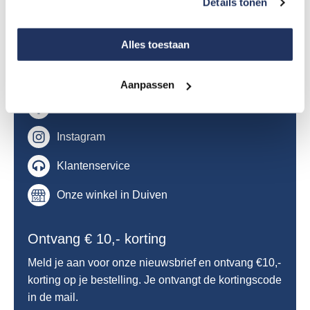
Details tonen
de
de
productpagina
productpagina
Deskundig advies nodig?
Alles toestaan
Je kan ons snel en gemakkelijk bereiken via de
volgende kanalen!
Aanpassen
Facebook
Instagram
Klantenservice
Onze winkel in Duiven
Ontvang € 10,- korting
Meld je aan voor onze nieuwsbrief en ontvang €10,-
korting op je bestelling. Je ontvangt de kortingscode
in de mail.