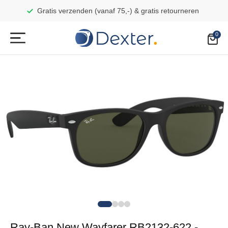
Gratis verzenden (vanaf 75,-) & gratis retourneren
Ray-Ban New Wayfarer RB2132-622 -