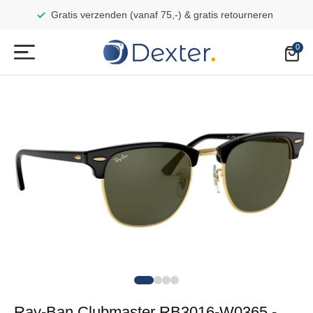
Gratis verzenden (vanaf 75,-) & gratis retourneren
Ray-Ban Clubmaster RB3016-W0365 -