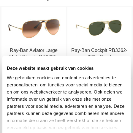
diepte kan waarnemen! Ideaal als je met hoge snelheid aan het fietsen
Gender
Unisex
bent en alles goed moet kunnen zien. Bovendien kleuren de glazen
Dit
Dit
Materiaal montuur
Kunststof
mee met de hoeveelheid zon, waardoor jij altijd de perfecte tint hebt!
product
product
De pootjes kunnen nauwkeurig worden ingesteld en zorgen voor een
Materiaal glazen
Polycarbonaat
heeft
veilige grip en een hoog draagcomfort. Ze kunnen ook comfortabel
heeft
Glasnaam
Reactiv 0-3
worden gedragen onder elke helm.
meerdere
meerdere
Glastype
Meekleurend /
variaties.
variaties.
contrastverbetering
Ray-Ban Aviator Large
Ray-Ban Cockpit RB3362-
Deze
Deze
Metal Classic RB3025-
001 - Goud
Tint
Categorie 0 - 3
optie
optie
9001A5 - Kopergoud
125,00
kan
kan
Kleur montuur
Zwart
Deze website maakt gebruik van cookies
134,00
gekozen
gekozen
Kleur glazen
Grijs
We gebruiken cookies om content en advertenties te
worden
worden
Vorm
Vierkant
personaliseren, om functies voor social media te bieden
Dit
Dit
op
op
en om ons websiteverkeer te analyseren. Ook delen we
product
product
de
de
informatie over uw gebruik van onze site met onze
heeft
heeft
productpagina
productpagina
partners voor social media, adverteren en analyse. Deze
meerdere
meerdere
partners kunnen deze gegevens combineren met andere
variaties.
variaties.
informatie die u aan ze heeft verstrekt of die ze hebben
Ray-Ban Hexagonal
Ray-Ban Caravan RB3136-
Deze
Deze
verzameld op basis van uw gebruik van hun services.
RB3548-919631 - Goud
001 - Goud
optie
optie