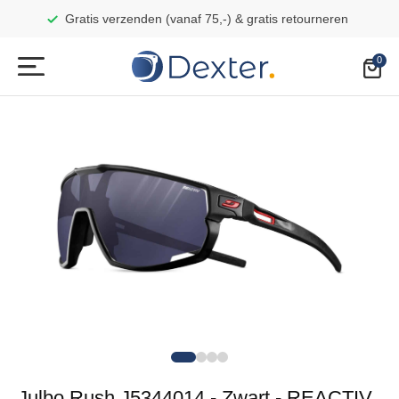
Gratis verzenden (vanaf 75,-) & gratis retourneren
Julbo Rush J5344014 - Zwart - REACTIV