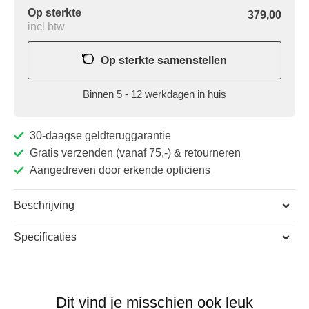
Op sterkte
379,00
incl btw
Op sterkte samenstellen
Binnen 5 - 12 werkdagen in huis
30-daagse geldteruggarantie
Gratis verzenden (vanaf 75,-) & retourneren
Aangedreven door erkende opticiens
Beschrijving
Is snelheid jouw middle name? De Julbo Rush J5344014 is ideaal voor
Specificaties
de wielersport en alle andere sporten waar snelheid en
Merk
Julbo
uithoudingsvermogen belangrijk zijn. De perfect geventileerde lens is
ontworpen om een maximaal gezichtsveld te bieden, waardoor een
Model
Rush
helder zicht in alle richtingen wordt gegarandeerd. Met de Julbo
Dit vind je misschien ook leuk
Modelcode
J5344014
Reactiv glazen versterk je jouw contrast waardoor je meer details en