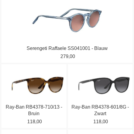
de
de
Dit
productpagina
productpagina
product
heeft
meerdere
variaties.
Deze
optie
Serengeti Raffaele SS041001 - Blauw
kan
279,00
gekozen
worden
Dit
Dit
op
product
product
de
heeft
heeft
productpagina
meerdere
meerdere
variaties.
variaties.
Ray-Ban RB4378-710/13 -
Ray-Ban RB4378-601/8G -
Deze
Deze
Bruin
Zwart
optie
optie
118,00
118,00
kan
kan
gekozen
gekozen