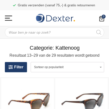
Gratis verzenden (vanaf 75,-) & gratis retourneren
Producten
zoeken
Categorie:
Kattenoog
Resultaat 13–29 van de 29 resultaten wordt getoond
Filter
Dit
Dit
product
product
heeft
heeft
meerdere
meerdere
variaties.
variaties.