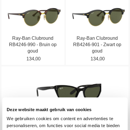
Dit
Dit
worden
worden
product
product
op
op
heeft
heeft
de
de
meerdere
meerdere
productpagina
productpagina
variaties.
variaties.
Ray-Ban Clubround
Ray-Ban Clubround
Deze
Deze
RB4246-990 - Bruin op
RB4246-901 - Zwart op
optie
optie
goud
goud
kan
kan
134,00
134,00
gekozen
gekozen
worden
worden
Dit
op
op
product
de
de
heeft
productpagina
productpagina
meerdere
variaties.
Deze
Deze website maakt gebruik van cookies
optie
Ray-Ban Lady Burbank RB2299-901/31 - Zwart
We gebruiken cookies om content en advertenties te
kan
personaliseren, om functies voor social media te bieden
134,00