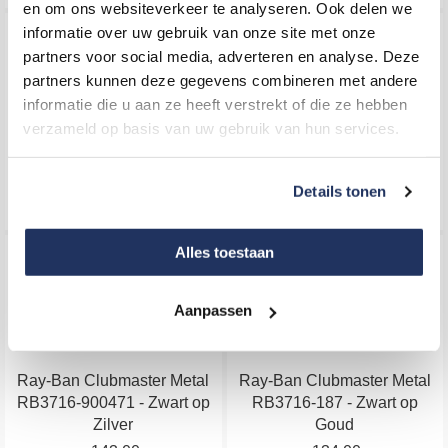
gekozen
en om ons websiteverkeer te analyseren. Ook delen we
worden
informatie over uw gebruik van onze site met onze
Dit
Dit
op
partners voor social media, adverteren en analyse. Deze
product
product
de
partners kunnen deze gegevens combineren met andere
heeft
heeft
productpagina
informatie die u aan ze heeft verstrekt of die ze hebben
meerdere
meerdere
verzameld op basis van uw gebruik van hun services.
variaties.
variaties.
Ray-Ban Erika RB4171-
Ray-Ban Erika RB4171-
Deze
Deze
622/8G - Zwart
865/13 - Bruin
optie
optie
Details tonen
118,00
118,00
kan
kan
gekozen
gekozen
Alles toestaan
Dit
Dit
worden
worden
product
product
op
op
heeft
heeft
de
de
Aanpassen
meerdere
meerdere
productpagina
productpagina
variaties.
variaties.
Ray-Ban Clubmaster Metal
Ray-Ban Clubmaster Metal
Deze
Deze
RB3716-900471 - Zwart op
RB3716-187 - Zwart op
optie
optie
Zilver
Goud
kan
kan