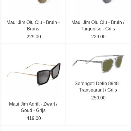
Deze
Deze
optie
optie
kan
kan
Maui Jim Olu Olu - Bruin -
Maui Jim Olu Olu - Bruin /
gekozen
gekozen
Brons
Turquoise - Grijs
worden
worden
229,00
229,00
op
op
de
de
Dit
Dit
productpagina
productpagina
product
product
heeft
heeft
meerdere
meerdere
variaties.
variaties.
Serengeti Delio 8948 -
Deze
Deze
Transparant / Grijs
optie
optie
259,00
kan
kan
Maui Jim Adrift - Zwart /
gekozen
gekozen
Goud - Grijs
worden
worden
419,00
op
op