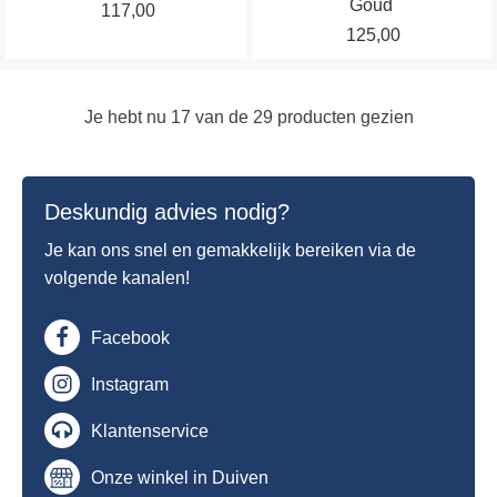
Goud
117,00
kan
kan
125,00
gekozen
gekozen
worden
worden
op
op
Je hebt nu
17
van de
29
producten gezien
de
de
productpagina
productpagina
Deskundig advies nodig?
Je kan ons snel en gemakkelijk bereiken via de
volgende kanalen!
Facebook
Instagram
Klantenservice
Onze winkel in Duiven