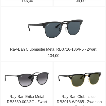
143,00
134,00
gekozen
gekozen
worden
worden
Dit
op
op
product
de
de
heeft
productpagina
productpagina
meerdere
variaties.
Deze
optie
Ray-Ban Clubmaster Metal RB3716-186/R5 - Zwart
kan
134,00
gekozen
worden
Dit
Dit
op
product
product
de
heeft
heeft
productpagina
meerdere
meerdere
variaties.
variaties.
Ray-Ban Erika Metal
Ray-Ban Clubmaster
Deze
Deze
RB3539-002/8G - Zwart
RB3016-W0365 - Zwart op
optie
optie