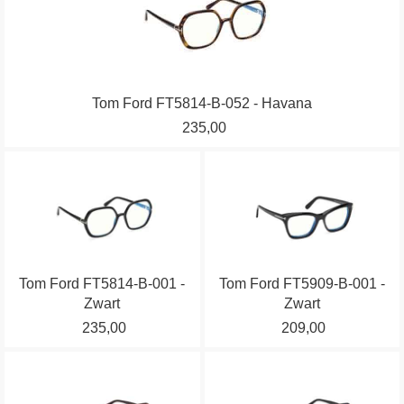
heeft
de
de
meerdere
productpagina
productpagina
variaties.
Deze
optie
Tom Ford FT5814-B-052 - Havana
kan
235,00
gekozen
worden
Dit
Dit
op
product
product
de
heeft
heeft
productpagina
meerdere
meerdere
variaties.
variaties.
Tom Ford FT5814-B-001 -
Tom Ford FT5909-B-001 -
Deze
Deze
Zwart
Zwart
optie
optie
235,00
209,00
kan
kan
gekozen
gekozen
Dit
Dit
worden
worden
product
product
op
op