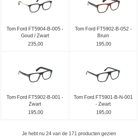
de
heeft
heeft
productpagina
meerdere
meerdere
variaties.
variaties.
Tom Ford FT5904-B-005 -
Tom Ford FT5902-B-052 -
Deze
Deze
Goud / Zwart
Bruin
optie
optie
235,00
195,00
kan
kan
gekozen
gekozen
Dit
Dit
worden
worden
product
product
op
op
heeft
heeft
de
de
meerdere
meerdere
productpagina
productpagina
variaties.
variaties.
Tom Ford FT5902-B-001 -
Tom Ford FT5901-B-N-001
Deze
Deze
Zwart
- Zwart
optie
optie
195,00
195,00
kan
kan
gekozen
gekozen
worden
worden
Je hebt nu
24
van de
171
producten gezien
op
op