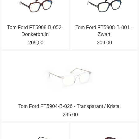
heeft
heeft
de
de
meerdere
meerdere
productpagina
productpagina
variaties.
variaties.
Tom Ford FT5908-B-052-
Tom Ford FT5908-B-001 -
Deze
Deze
Donkerbruin
Zwart
optie
optie
209,00
209,00
kan
kan
gekozen
gekozen
Dit
worden
worden
product
op
op
heeft
de
de
meerdere
productpagina
productpagina
variaties.
Deze
optie
Tom Ford FT5904-B-026 - Transparant / Kristal
kan
235,00
gekozen
worden
Dit
Dit
op
product
product