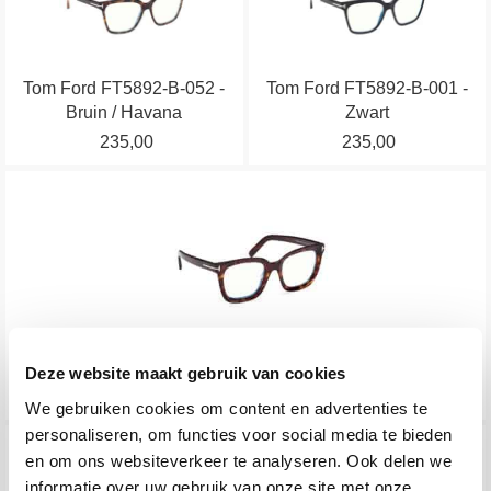
heeft
heeft
de
de
meerdere
meerdere
productpagina
productpagina
variaties.
variaties.
Tom Ford FT5892-B-052 -
Tom Ford FT5892-B-001 -
Deze
Deze
Bruin / Havana
Zwart
optie
optie
235,00
235,00
kan
kan
gekozen
gekozen
Dit
worden
worden
product
op
op
heeft
de
de
meerdere
productpagina
productpagina
variaties.
Deze
optie
Tom Ford FT5880-B-052 - Havana
Deze website maakt gebruik van cookies
kan
245,00
We gebruiken cookies om content en advertenties te
gekozen
personaliseren, om functies voor social media te bieden
worden
Dit
Dit
en om ons websiteverkeer te analyseren. Ook delen we
op
product
product
informatie over uw gebruik van onze site met onze