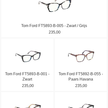
meerdere
variaties.
Deze
optie
Tom Ford FT5893-B-005 - Zwart / Grijs
kan
235,00
gekozen
worden
Dit
Dit
op
product
product
de
heeft
heeft
productpagina
meerdere
meerdere
variaties.
variaties.
Tom Ford FT5893-B-001 -
Tom Ford FT5892-B-055 -
Deze
Deze
Zwart
Paars Havana
optie
optie
235,00
235,00
kan
kan
gekozen
gekozen
Dit
Dit
worden
worden
product
product
op
op