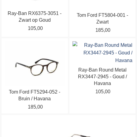
Deze
Deze
Ray-Ban RX6375-3051 -
optie
optie
Tom Ford FT5804-001 -
Zwart op Goud
kan
kan
Zwart
105,00
gekozen
gekozen
185,00
worden
worden
op
op
Dit
Dit
de
de
product
product
productpagina
productpagina
heeft
heeft
meerdere
meerdere
Ray-Ban Round Metal
variaties.
variaties.
RX3447-2945 - Goud /
Deze
Deze
Havana
optie
optie
105,00
Tom Ford FT5294-052 -
kan
kan
Bruin / Havana
gekozen
gekozen
185,00
worden
worden
op
op
Dit
de
de
product
productpagina
productpagina
heeft