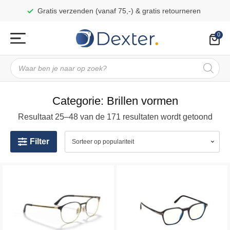
Gratis verzenden (vanaf 75,-) & gratis retourneren
Producten
zoeken
Categorie:
Brillen vormen
Resultaat 25–48 van de 171 resultaten wordt getoond
Filter
Dit
Dit
product
product
heeft
heeft
meerdere
meerdere
variaties.
variaties.